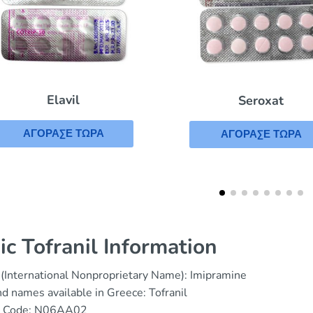
Seroxat
Buprop
ΑΓΟΡΑΣΕ ΤΩΡΑ
ΑΓΟΡΑΣΕ 
ic Tofranil Information
(International Nonproprietary Name): Imipramine
d names available in Greece: Tofranil
 Code: N06AA02