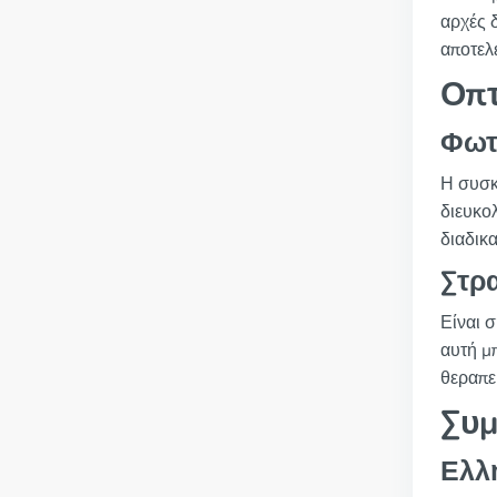
αρχές 
αποτελ
Οπτ
Φωτ
Η συσκ
διευκο
διαδικ
Στρ
Είναι σ
αυτή μ
θεραπε
Συμ
Ελλ