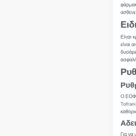
φάρμακ
ασθενε
Ειδ
Είναι 
είναι 
δυσάρε
ασφαλή
Ρυθ
Ρυθμ
Ο ΕΟΦ,
Tofrani
καθορι
Αδει
Για να