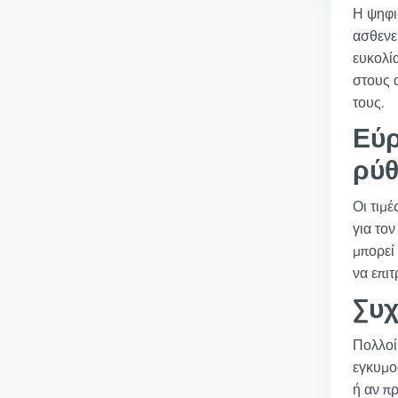
Η ψηφι
ασθενε
ευκολί
στους 
τους.
Εύρ
ρύθ
Οι τιμέ
για το
μπορεί
να επι
Συχ
Πολλοί
εγκυμο
ή αν π