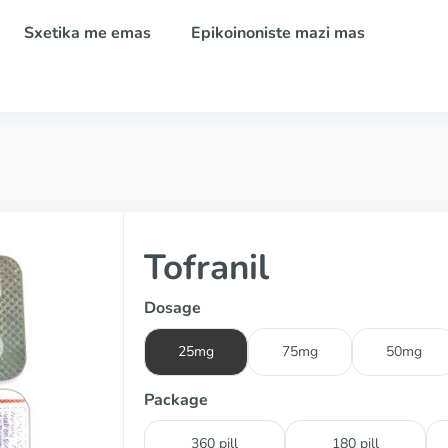
Sxetika me emas
Epikoinoniste mazi mas
Tofranil
Dosage
25mg
75mg
50mg
Package
360 pill
180 pill