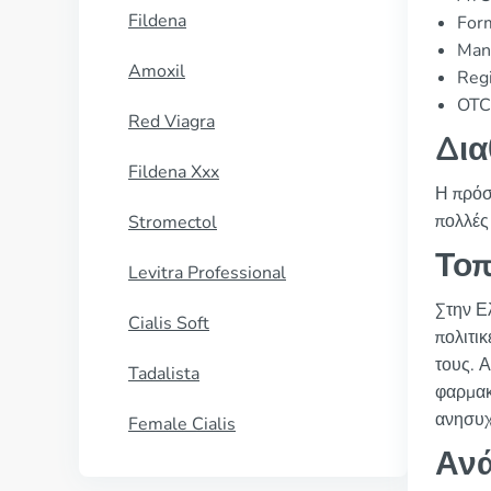
Fildena
For
Manu
Amoxil
Regi
OTC 
Red Viagra
Δια
Fildena Xxx
Η πρόσ
πολλές
Stromectol
Τοπ
Levitra Professional
Στην Ελ
Cialis Soft
πολιτικ
τους. 
Tadalista
φαρμακ
ανησυχ
Female Cialis
Ανά