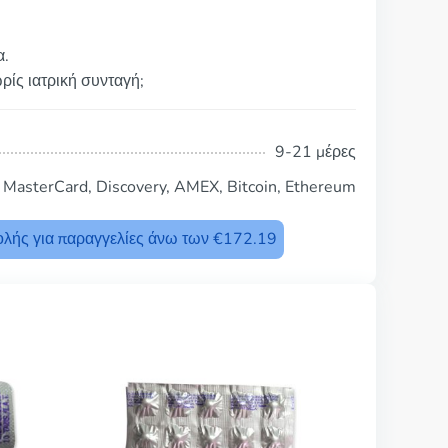
α.
ρίς ιατρική συνταγή;
9-21 μέρες
, MasterCard, Discovery, AMEX, Bitcoin, Ethereum
λής για παραγγελίες άνω των €172.19