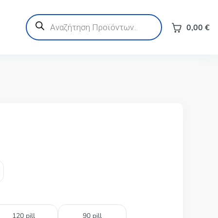
Products
search
0,00
€
120 pill
90 pill