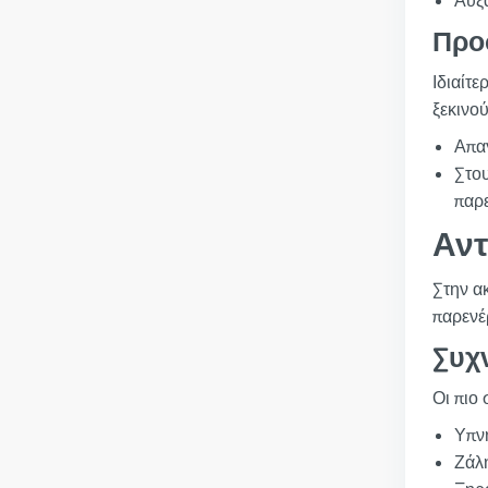
Αυξ
Προ
Ιδιαίτε
ξεκινο
Απαγ
Στου
παρ
Αντ
Στην ακ
παρενέ
Συχν
Οι πιο
Υπν
Ζάλ