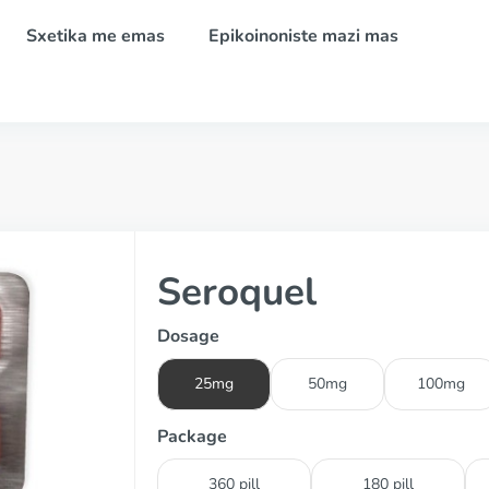
Sxetika me emas
Epikoinoniste mazi mas
Seroquel
Dosage
25mg
50mg
100mg
Package
360 pill
180 pill