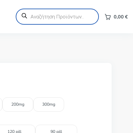
Products
search
0,00
€
200mg
300mg
120 pill
90 pill