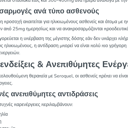
άνεται σταδιακά έως και 300-400mg ανά ημέρα ανάλογα με την
σαρμογές ανά τύπο ασθενούς
ρη προσοχή απαιτείται για ηλικιωμένους ασθενείς και άτομα με η
ύν από 25mg ημερησίως και να αναπροσαρμόζονται προοδευτικ
ορεύεται η υπέρβαση της μέγιστης δόσης εάν δεν υπάρχει πλή
ς ηλικιωμένους, η αντίδραση μπορεί να είναι πολύ πιο γρήγορ
ενεργειών.
ενδείξεις & Ανεπιθύμητες Ενέργ
ολουθούμενη θεραπεία με Seroquel, οι ασθενείς πρέπει να είναι ε
ργειες.
ές ανεπιθύμητες αντιδράσεις
 συχνές παρενέργειες περιλαμβάνουν:
ηλία
η