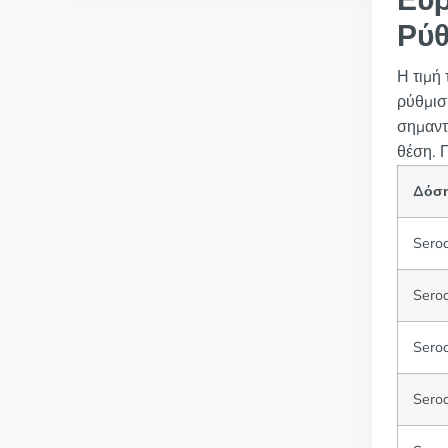
Εύρ
Ρύθ
Η τιμή 
ρύθμισ
σημαντι
θέση. 
Δόσ
Sero
Sero
Sero
Sero