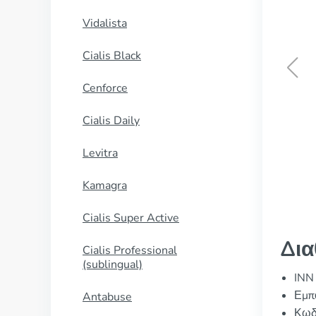
Vidalista
Cialis Black
Cenforce
Effexor Xr
Cialis Daily
ΑΓΟΡΑΣΕ ΤΩΡΑ
Levitra
Kamagra
Cialis Super Active
Δια
Cialis Professional
(sublingual)
INN
Εμπο
Antabuse
Κωδ