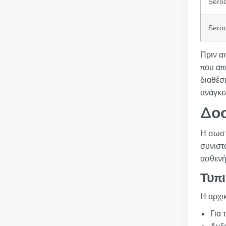
Sero
Sero
Πριν α
που απ
διαθέσ
ανάγκε
Δο
Η σωστ
συνιστ
ασθενή
Τυπ
Η αρχι
Για 