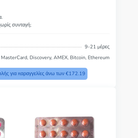
α.
χωρίς συνταγή;
9-21 μέρες
, MasterCard, Discovery, AMEX, Bitcoin, Ethereum
λής για παραγγελίες άνω των €172.19