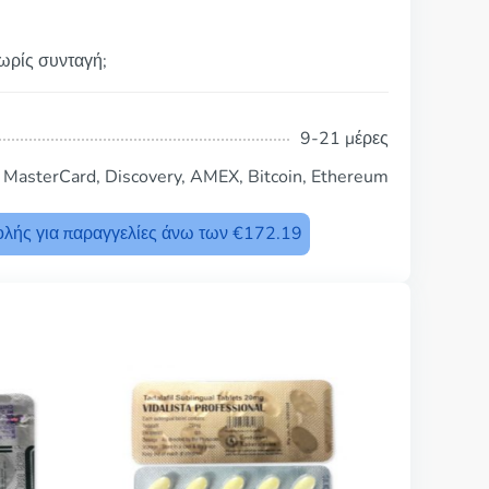
ωρίς συνταγή;
9-21 μέρες
, MasterCard, Discovery, AMEX, Bitcoin, Ethereum
λής για παραγγελίες άνω των €172.19