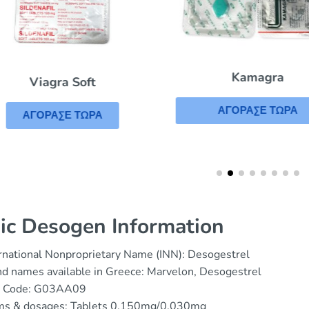
Kamagra
Viagra Soft
ΑΓΟΡΑΣΕ ΤΩΡΑ
ΑΓΟΡΑΣΕ ΤΩΡΑ
ic Desogen Information
rnational Nonproprietary Name (INN): Desogestrel
d names available in Greece: Marvelon, Desogestrel
 Code: G03AA09
ms & dosages: Tablets 0.150mg/0.030mg