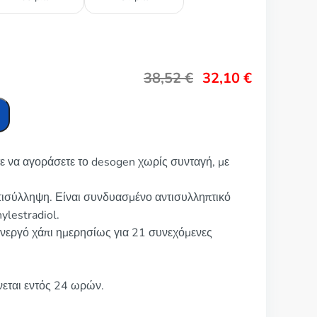
38,52
€
32,10
€
ε να αγοράσετε το desogen χωρίς συνταγή, με
ντισύλληψη. Είναι συνδυασμένο αντισυλληπτικό
ylestradiol.
ενεργό χάπι ημερησίως για 21 συνεχόμενες
νεται εντός 24 ωρών.