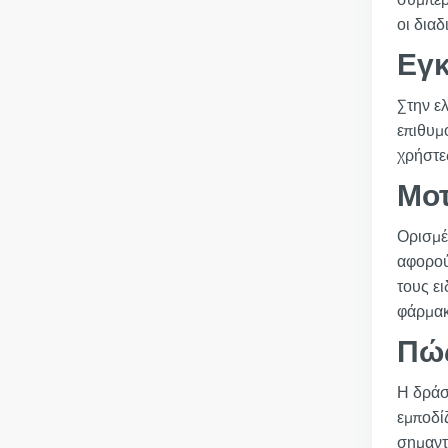
συμπερ
οι δια
Εγκ
Στην ελ
επιθυμ
χρήστε
Μοτ
Ορισμέ
αφορού
τους ει
φάρμακ
Πώς
Η δράσ
εμποδί
σημαντ