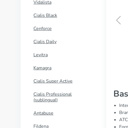
Vidalista
Cialis Black
Yasmin
Cenforce
ΑΓΟΡΑΣΕ ΤΩΡΑ
Cialis Daily
Levitra
Kamagra
Cialis Super Active
Bas
Cialis Professional
(sublingual)
Inte
Bran
Antabuse
ATC
Fildena
For