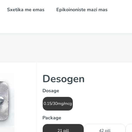
Sxetika me emas
Epikoinoniste mazi mas
Desogen
Dosage
0.15/30mg/mcg
Package
21 pill
42 pill