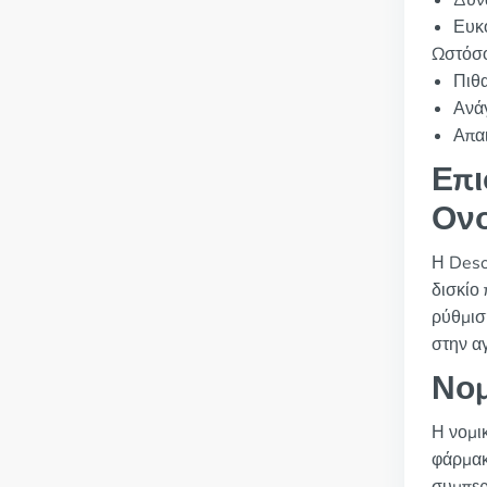
Δυν
Ευκο
Ωστόσο
Πιθα
Ανάγ
Απαι
Επι
Ον
Η Deso
δισκίο
ρύθμισ
στην α
Νομ
Η νομι
φάρμακ