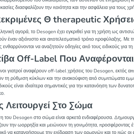
ιλαμβανομένου του δικαιώματος των ασθενών σε ενημέρωση και 
δικασίες διασφαλίζουν την ποιότητα και την ασφάλεια για τους χ
εκριμένες Θ therapeutic Χρήσε
ληνική αγορά, το Desogen έχει εγκριθεί για τη χρήση ως αντισυλ
ούν έναν αξιόπιστο και αποτελεσματικό τρόπο προφύλαξης. Με τη 
ς ενθαρρύνονται να αναζητούν οδηγίες από τους ειδικούς για τ
ίβα Off-Label Που Αναφέροντα
νοι γιατροί αναφέρουν off-label χρήσεις του Desogen, εκτός απ
ν τη ρύθμιση κύκλων και την ανακούφιση από συμπτώματα εμμ
δικούς είναι ιδιαίτερα σημαντικές για την κατανόηση των δυνατ
ο.
 Λειτουργεί Στο Σώμα
η του Desogen στο σώμα είναι αρκετά ενδιαφέρουσα. Δημιουργ
ζουν την ωορρηξία και μειώνουν τη γονιμότητα, προσφέροντας έ
ικό να κατανοήσουμε την επίδραση των ορμονών και το πώς οι