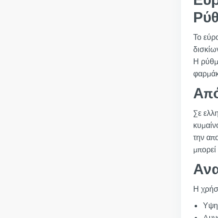
Εύρ
Ρύθ
Το εύρ
δισκίων
Η ρύθμ
φαρμάκ
Από
Σε ελλη
κυμαίν
την απ
μπορεί
Ανα
Η χρήσ
Υψη