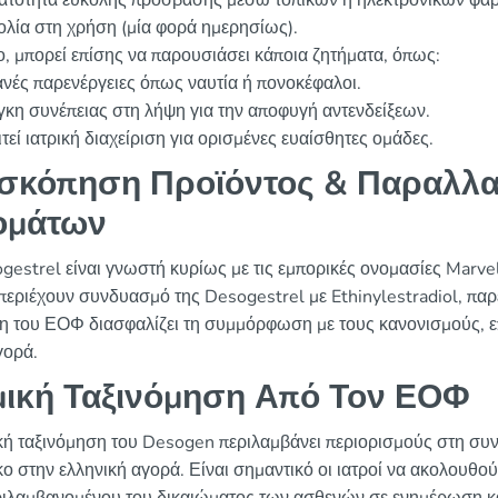
ατότητα εύκολης πρόσβασης μέσω τοπικών ή ηλεκτρονικών φα
λία στη χρήση (μία φορά ημερησίως).
, μπορεί επίσης να παρουσιάσει κάποια ζητήματα, όπως:
νές παρενέργειες όπως ναυτία ή πονοκέφαλοι.
κη συνέπειας στη λήψη για την αποφυγή αντενδείξεων.
τεί ιατρική διαχείριση για ορισμένες ευαίσθητες ομάδες.
σκόπηση Προϊόντος & Παραλλα
ομάτων
gestrel είναι γνωστή κυρίως με τις εμπορικές ονομασίες Marve
 περιέχουν συνδυασμό της Desogestrel με Ethinylestradiol, πα
η του ΕΟΦ διασφαλίζει τη συμμόρφωση με τους κανονισμούς, ε
γορά.
ική Ταξινόμηση Από Τον ΕΟΦ
κή ταξινόμηση του Desogen περιλαμβάνει περιορισμούς στη σ
ο στην ελληνική αγορά. Είναι σημαντικό οι ιατροί να ακολουθού