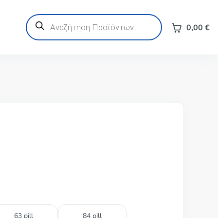
Products
search
0,00
€
63 pill
84 pill