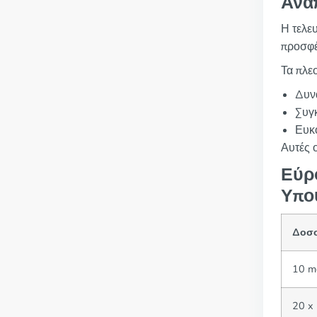
Ανά
Η τελε
προσφέ
Τα πλε
Δυνα
Συγκ
Ευκ
Αυτές 
Εύρ
Υπο
Δοσο
10 m
20 x