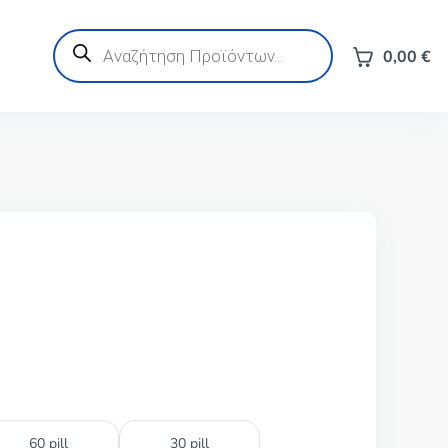
Products
search
0,00
€
60 pill
30 pill