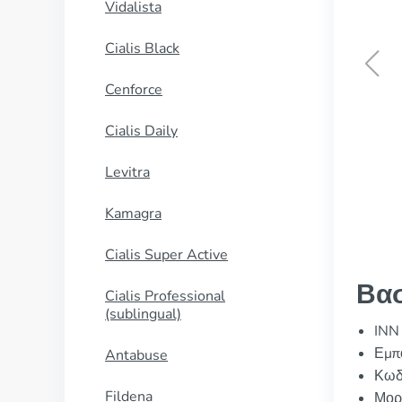
Vidalista
Cialis Black
Cenforce
Femara
Cialis Daily
ΑΓΟΡΑΣΕ ΤΩΡΑ
Levitra
Kamagra
Cialis Super Active
Βασ
Cialis Professional
(sublingual)
INN
Εμπ
Antabuse
Κωδ
Fildena
Μορ