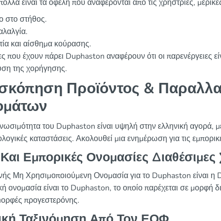
 πολλά είναι τα οφέλη που αναφέρονται από τις χρήστριες, μερικ
ο στο στήθος.
αλαλγία.
ία και αίσθημα κούρασης.
ες που έχουν πάρει Duphaston αναφέρουν ότι οι παρενέργειες 
ύση της χορήγησης.
σκόπηση Προϊόντος & Παραλλα
ομάτων
νωσιμότητα του Duphaston είναι υψηλή στην ελληνική αγορά, με
ολογικές καταστάσεις. Ακολουθεί μια ενημέρωση για τις εμπορικέ
 Και Εμπορικές Ονομασίες Διαθέσιμες
νής Μη Χρησιμοποιούμενη Ονομασία για το Duphaston είναι η 
κή ονομασία είναι το Duphaston, το οποίο παρέχεται σε μορφή
μορφές προγεστερόνης.
ική Ταξινόμηση Από Τον ΕΟΦ