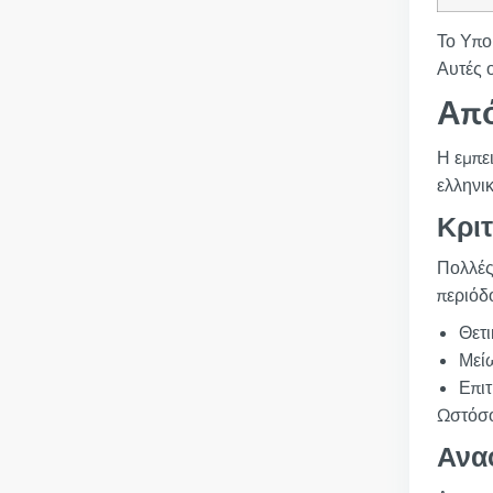
Το Υπου
Αυτές ο
Από
Η εμπε
ελληνι
Κρι
Πολλές
περιόδ
Θετι
Μείω
Επιτ
Ωστόσο
Ανα