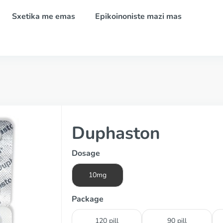
Sxetika me emas
Epikoinoniste mazi mas
Duphaston
Dosage
10mg
Package
120 pill
90 pill