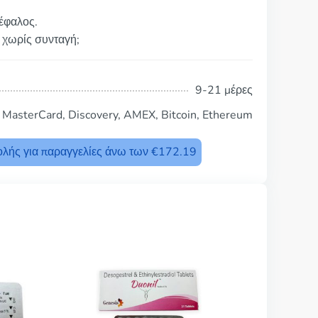
κέφαλος.
 χωρίς συνταγή;
9-21 μέρες
, MasterCard, Discovery, AMEX, Bitcoin, Ethereum
λής για παραγγελίες άνω των €172.19