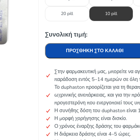
20 pill
10 pill
Συνολική τιμή:
ΠΡΟΣΘΉΚΗ ΣΤΟ ΚΑΛΆΘΙ
Στην φαρμακευτική μας, μπορείτε να α
παράδοση εντός 5–14 ημερών σε όλη τ
Το duphaston προορίζεται για τη θερα
ωχρινικής ανεπάρκειας, και για την π
προγεστερόνη που ενεργοποιεί τους υ
Η συνήθης δόση του duphaston είναι 
Η μορφή χορήγησης είναι δισκίο.
Ο χρόνος έναρξης δράσης του φαρμάκο
Η διάρκεια δράσης είναι 4–5 ώρες.