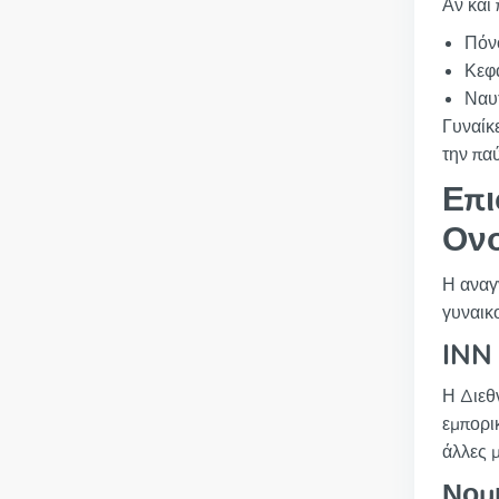
Αν και
Πόν
Κεφ
Ναυτ
Γυναίκ
την πα
Επι
Ον
Η αναγ
γυναικ
INN
Η Διεθ
εμπορι
άλλες 
Νομ