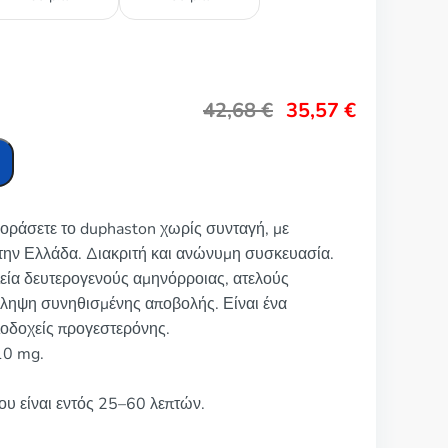
42,68
€
35,57
€
γοράσετε το duphaston χωρίς συνταγή, με
ην Ελλάδα. Διακριτή και ανώνυμη συσκευασία.
πεία δευτερογενούς αμηνόρροιας, ατελούς
ρόληψη συνηθισμένης αποβολής. Είναι ένα
ποδοχείς προγεστερόνης.
10 mg.
υ είναι εντός 25–60 λεπτών.