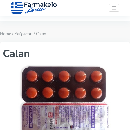
Home
/
Υπέρταση
/ Calan
Calan