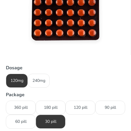
Dosage
120mg
240mg
Package
360 pill
180 pill
120 pill
90 pill
60 pill
30 pill