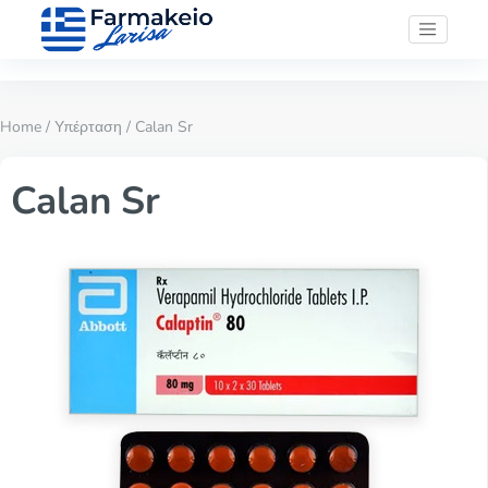
Home
/
Υπέρταση
/ Calan Sr
Calan Sr