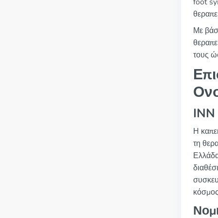
foot s
θεραπε
Με βάση
θεραπεί
τους ώ
Επι
Ον
INN 
Η καπεκ
τη θερ
Ελλάδα
διαθέσ
συσκευα
κόσμος
Νομ