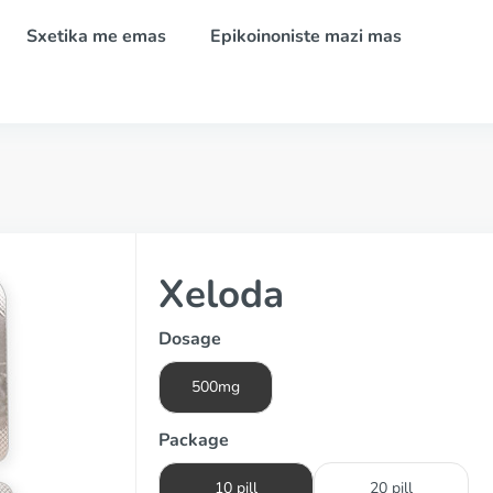
Sxetika me emas
Epikoinoniste mazi mas
Xeloda
Dosage
500mg
Package
10 pill
20 pill