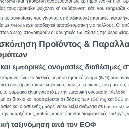
yndrome) και η κόπωση αναφέρονται ως κριτήρια ενοχλητικά. Ορι
ίας τους προκαλεί ψυχολογική επιβάρυνση, κάτι που επηρεάζει κα
 τις συγκρίσεις που γίνονται σε διαδικτυακές κριτικές, καταλή
α με Xeloda έχει αποδειχτεί αποτελεσματική για πολλούς. Οι ασ
στε να ελαχιστοποιηθούν οι αρνητικές επιπτώσεις της θεραπείας
σκόπηση Προϊόντος & Παραλλα
ομάτων
και εμπορικές ονομασίες διαθέσιμες 
ιταμπίνη είναι το διεθνές μη ιδιοκτησιακό όνομα (INN) που ανα
απεία διαφόρων τύπων καρκίνου, όπως ο καρκίνος του μαστού, τ
, το φάρμακο είναι γνωστό με την εμπορική ονομασία "Χελόδα" 
ιμη σε δισκία και προσφέρεται σε δόσεις των 150 mg και 500 
σίες και ο ασθενής μπορεί να επιλέξει ανάμεσα σε blister strips
 την ύπαρξή τους, καθώς προσφέρονται διαφορετικές επιλογές 
ική ταξινόμηση από τον ΕΟΦ