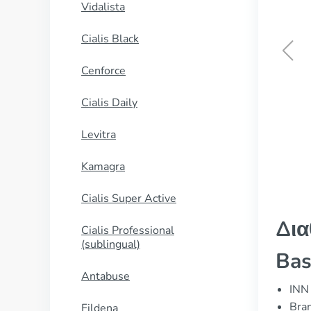
Vidalista
Cialis Black
Cenforce
Kamagra Oral Jelly
Cialis Daily
ΑΓΟΡΑΣΕ ΤΩΡΑ
Levitra
Kamagra
Cialis Super Active
Δια
Cialis Professional
(sublingual)
Bas
Antabuse
INN 
Bran
Fildena