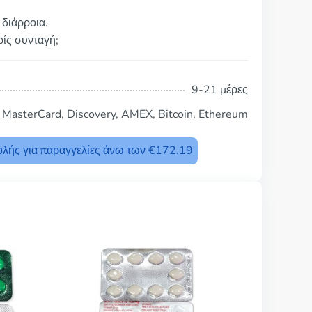
 διάρροια.
ρίς συνταγή;
9-21 μέρες
, MasterCard, Discovery, AMEX, Bitcoin, Ethereum
λής για παραγγελίες άνω των €172.19