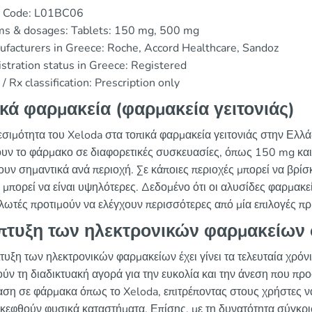
 Code: L01BC06
ms & dosages: Tablets: 150 mg, 500 mg
facturers in Greece: Roche, Accord Healthcare, Sandoz
stration status in Greece: Registered
/ Rx classification: Prescription only
κά φαρμακεία (φαρμακεία γειτονιάς)
εσιμότητα του Xeloda στα τοπικά φαρμακεία γειτονιάς στην Ελλά
ουν το φάρμακο σε διαφορετικές συσκευασίες, όπως 150 mg και
ουν σημαντικά ανά περιοχή. Σε κάποιες περιοχές μπορεί να βρίσ
ς μπορεί να είναι υψηλότερες. Δεδομένο ότι οι αλυσίδες φαρμακε
λωτές προτιμούν να ελέγχουν περισσότερες από μία επιλογές πρι
πτυξη των ηλεκτρονικών φαρμακείων
τυξη των ηλεκτρονικών φαρμακείων έχει γίνει τα τελευταία χρόν
ούν τη διαδικτυακή αγορά για την ευκολία και την άνεση που πρ
ση σε φάρμακα όπως το Xeloda, επιτρέποντας στους χρήστες ν
σκεφθούν φυσικά καταστήματα. Επίσης, με τη δυνατότητα σύγκρ