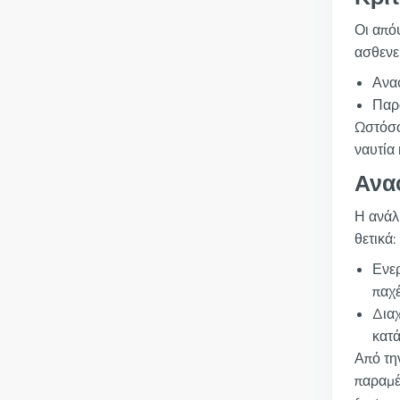
Οι από
ασθενε
Ανα
Παρα
Ωστόσο
ναυτία
Ανα
Η ανάλ
θετικά:
Ενερ
παχέ
Διαχ
κατ
Από την
παραμέ