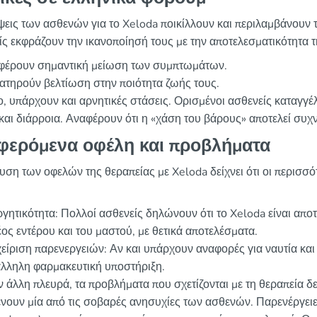
ψεις των ασθενών για το Xeloda ποικίλλουν και περιλαμβάνουν τ
ίς εκφράζουν την ικανοποίησή τους με την αποτελεσματικότητα τ
φέρουν σημαντική μείωση των συμπτωμάτων.
τηρούν βελτίωση στην ποιότητα ζωής τους.
, υπάρχουν και αρνητικές στάσεις. Ορισμένοι ασθενείς καταγγέλ
 και διάρροια. Αναφέρουν ότι η «χάση του βάρους» αποτελεί συχν
φερόμενα οφέλη και προβλήματα
υση των οφελών της θεραπείας με Xeloda δείχνει ότι οι περισσό
γητικότητα: Πολλοί ασθενείς δηλώνουν ότι το Xeloda είναι αποτ
ος εντέρου και του μαστού, με θετικά αποτελέσματα.
είριση παρενεργειών: Αν και υπάρχουν αναφορές για ναυτία και 
άλληλη φαρμακευτική υποστήριξη.
 άλλη πλευρά, τα προβλήματα που σχετίζονται με τη θεραπεία δε
νουν μία από τις σοβαρές ανησυχίες των ασθενών. Παρενέργει