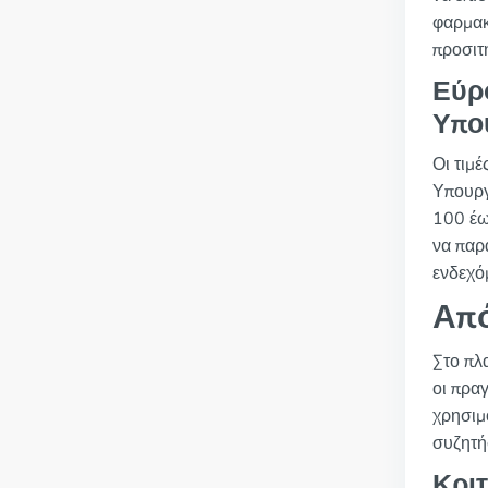
φαρμακ
προσιτ
Εύρ
Υπο
Οι τιμ
Υπουργ
100 έω
να παρ
ενδεχό
Από
Στο πλα
οι πρα
χρησιμ
συζητή
Κριτ