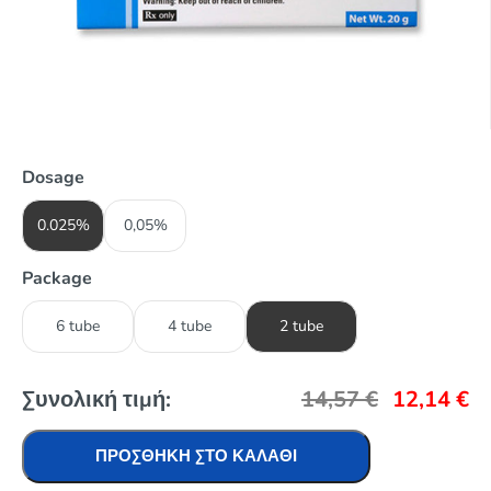
Dosage
0.025%
0,05%
Package
6 tube
4 tube
2 tube
Συνολική τιμή:
14,57
€
12,14
€
ΠΡΟΣΘΉΚΗ ΣΤΟ ΚΑΛΆΘΙ