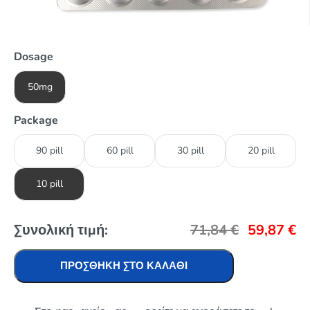
Dosage
50mg
Package
90 pill
60 pill
30 pill
20 pill
10 pill
Συνολική τιμή:
71,84
€
59,87
€
ΠΡΟΣΘΉΚΗ ΣΤΟ ΚΑΛΆΘΙ