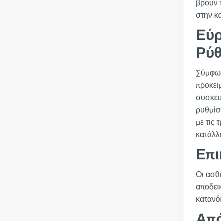
βρουν 
στην κ
Εύρ
Ρύθ
Σύμφων
προκει
συσκευ
ρυθμίσ
με τις 
κατάλλ
Επι
Οι ασθ
αποδει
κατανό
Από