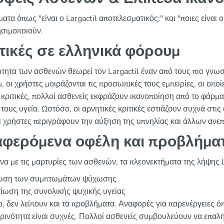
τα όπως "είναι ο Largactil αποτελεσματικός;" και "ποιες είναι
ησιμοποιούν.
τικές σε ελληνικά φόρουμ
ότητα των ασθενών θεωρεί τον Largactil έναν από τους πιο γνω
 οι χρήστες μοιράζονται τις προσωπικές τους εμπειρίες, οι οποί
ς κριτικές, πολλοί ασθενείς εκφράζουν ικανοποίηση από το φάρ
τους υγεία. Ωστόσο, οι αρνητικές κριτικές εστιάζουν συχνά στι
ι χρήστες περιγράφουν την αύξηση της υπνηλίας και άλλων αν
φερόμενα οφέλη και προβλήμα
α με τις μαρτυρίες των ασθενών, τα πλεονεκτήματα της λήψης L
ωση των συμπτωμάτων ψύχωσης
ίωση της συνολικής ψυχικής υγείας
, δεν λείπουν και τα προβλήματα. Αναφορές για παρενέργειες ό
ρινότητα είναι συχνές. Πολλοί ασθενείς συμβουλεύουν να επαλ