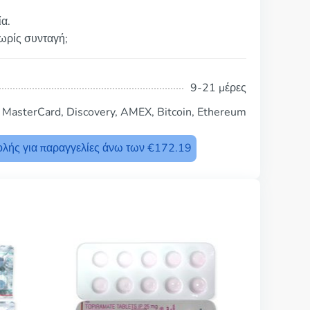
ία.
χωρίς συνταγή;
9-21 μέρες
, MasterCard, Discovery, AMEX, Bitcoin, Ethereum
λής για παραγγελίες άνω των €172.19