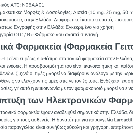
ικός ATC: N05AA01
μακευτικές Μορφές & Δοσολογίες: Δισκία (10 mg, 25 mg, 50 m
σκευαστές στην Ελλάδα: Διαφορετικοί κατασκευαστές - ιστορικά 
εστώς Εγγραφής στην Ελλάδα: Εγκεκριμένο για χρήση
γορία OTC / Rx: Φάρμακο που απαιτεί συνταγή
ικά Φαρμακεία (Φαρμακεία Γειτ
actil είναι ευρέως διαθέσιμο στα τοπικά φαρμακεία στην Ελλάδ
και ενέσεις. Η προσβασιμότητά του είναι ικανοποιητική και παί
θενών. Συχνά οι τιμές μπορεί να διαφέρουν ανάλογα με την περι
θενείς να ελέγχουν τις τιμές στις γειτονιές τους. Ενδέχεται επ
σίες, γι' αυτό η επικοινωνία με τον φαρμακοποιό μπορεί να είνα
πτυξη των Ηλεκτρονικών Φαρμ
κτρονικά φαρμακεία έχουν αναδειχθεί σημαντικά στην Ελλάδα, δ
ρίες για τους ασθενείς. Η δυνατότητα για παραγγελία Largactil
ασία παραγγελίας είναι συνήθως εύκολη και γρήγορη, επιτρέποντ