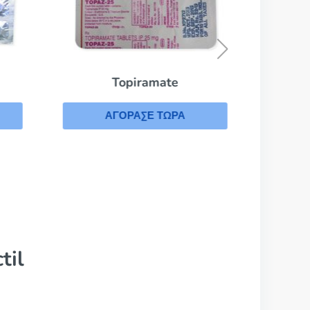
Α
Topiramate
ΑΓΟΡΑΣΕ ΤΩΡΑ
til