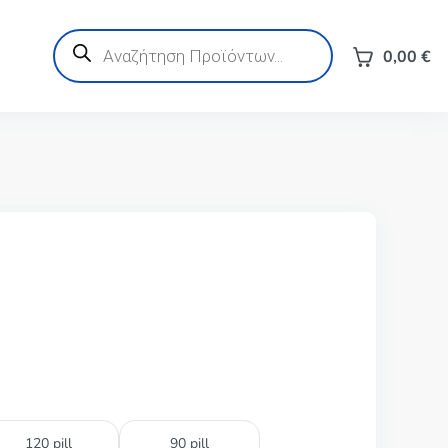
Products
search
0,00
€
120 pill
90 pill