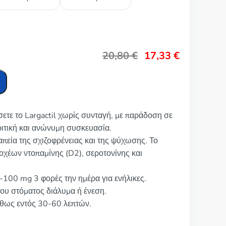
20,80
€
17,33
€
σετε το Largactil χωρίς συνταγή, με παράδοση σε
ριτική και ανώνυμη συσκευασία.
ραπεία της σχιζοφρένειας και της ψύχωσης. Το
οχέων ντοπαμίνης (D2), σεροτονίνης και
5-100 mg 3 φορές την ημέρα για ενήλικες.
του στόματος διάλυμα ή ένεση.
ήθως εντός 30-60 λεπτών.