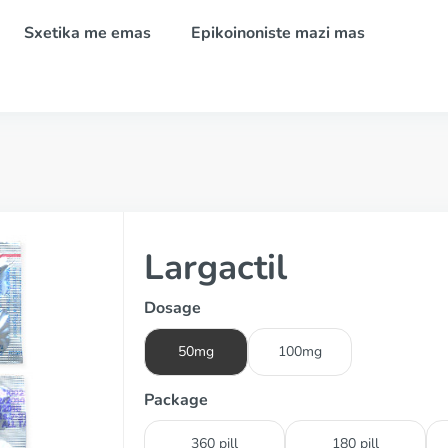
Sxetika me emas
Epikoinoniste mazi mas
Largactil
Dosage
50mg
100mg
Package
360 pill
180 pill