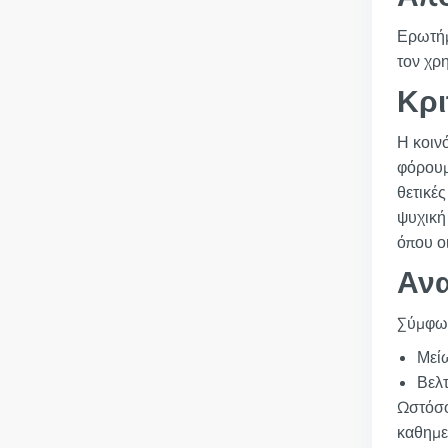
Ερωτήμα
τον χρ
Κρι
Η κοιν
φόρουμ,
θετικέ
ψυχική 
όπου ο
Ανα
Σύμφων
Μεί
Βελτ
Ωστόσο
καθημε