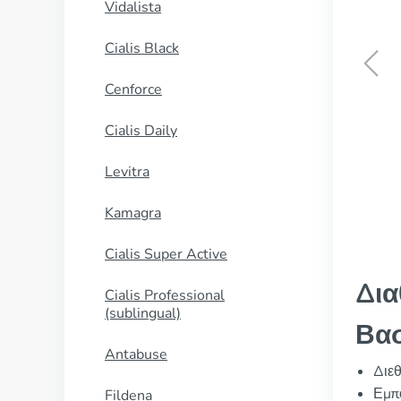
Vidalista
Cialis Black
Cenforce
Lithobid
Cialis Daily
ΑΓΟΡΑΣΕ ΤΩΡΑ
Levitra
Kamagra
Cialis Super Active
Δια
Cialis Professional
(sublingual)
Βασ
Antabuse
Διε
Εμπο
Fildena