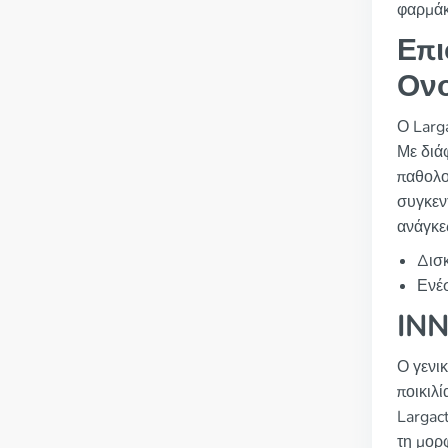
φαρμάκ
Επι
Ον
Ο Larg
Με διάφ
παθολο
συγκεν
ανάγκε
Δισ
Ενέ
INN
Ο γενικ
ποικιλί
Largac
τη μορ