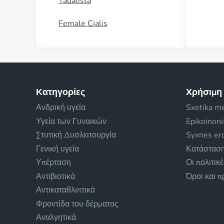
Tadalista
Female Cialis
Κατηγορίες
Χρήσιμη
Ανδρική υγεία
Sxetika m
Υγεία των Γυναικών
Epikoinon
Στυτική Δυσλειτουργία
Syxnes ero
Γενική υγεία
Κατάσταση
Υπέρταση
Οι πολιτικ
Αντιβιοτικά
Όροι και 
Αντικαταθλιπτικά
Φροντίδα του δέρματος
Αναλγητικά