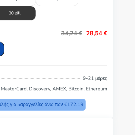
30 pill
34,24
€
28,54
€
9-21 μέρες
, MasterCard, Discovery, AMEX, Bitcoin, Ethereum
λής για παραγγελίες άνω των €172.19