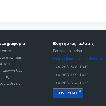
 πληροφορία
Βοηθητικός πελάτης
e emas
Farmakeio Larisa
iste mazi mas
contact@farmakeiolarisa.com
tiseis
+44-203-608-1340
 παραγγελίας
+44-808-189-1420
ές μας
+44-203-514-1638
προϋποθέσεις
LIVE CHAT