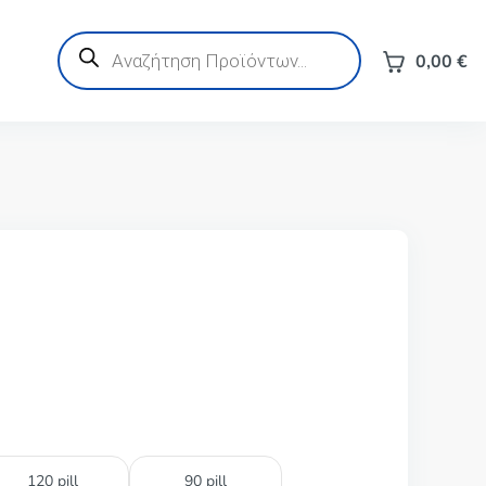
Products
search
0,00
€
120 pill
90 pill