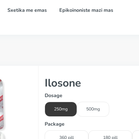
Sxetika me emas
Epikoinoniste mazi mas
Ilosone
Dosage
250mg
500mg
Package
360 pill
180 pill