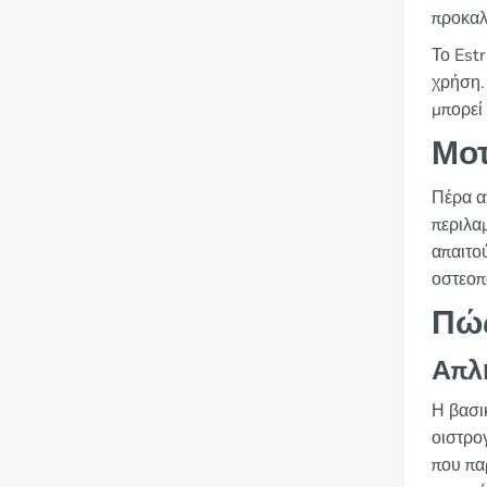
προκαλ
Το Est
χρήση.
μπορεί
Μοτ
Πέρα α
περιλα
απαιτο
οστεοπ
Πώς
Απλ
Η βασι
οιστρογ
που πα