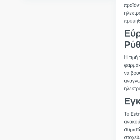
προϊόντ
ηλεκτρ
προμηθ
Εύρ
Ρύθ
Η τιμή
φαρμάκ
να βρο
αναγνωρ
ηλεκτρ
Εγκ
Το Estr
ανακού
συμπτώ
στοχεύ