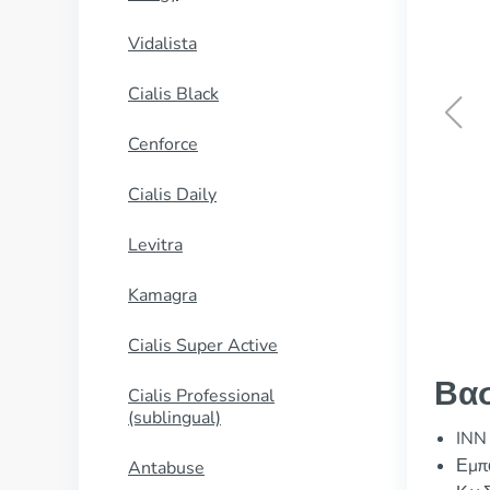
Vidalista
Cialis Black
Cenforce
Ponstan
Cialis Daily
ΑΓΟΡΑΣΕ ΤΩΡΑ
Levitra
Kamagra
Cialis Super Active
Βασ
Cialis Professional
(sublingual)
INN 
Εμπο
Antabuse