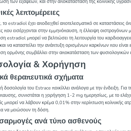
ίωση των εξάψεων, και στην αποκατάσταση της κολπικής υγρασί
ικές λεπτομέρειες
ά, το estradiol έχει αποδειχθεί αποτελεσματικό σε καταστάσεις
ες που εισέρχονται στην εμμηνόπαυση, η έλλειψη οιστρογόνων 
ση estradiol μπορεί να βελτιώσει τη λειτουργία του καρδιοαγγε
και να καταστείλει την ανάπτυξη ορισμένων καρκίνων που είναι 
ση ορμόνης συμβάλλει στην αποκατάσταση των φυσιολογικών ε
σολογία & Χορήγηση
ικά θεραπευτικά σχήματα
κή δοσολογία του Estrace ποικίλλει ανάλογα με την ένδειξη. Γι
παυσης, συνιστάται η χορήγηση 1-2 mg ημερησίως, με το ελάχισ
ίς μπορεί να λάβουν κρέμα 0,01% στην περίπτωση κολπικής ατρ
ια να μειώσουν τη δόση.
σαρμογές ανά τύπο ασθενούς