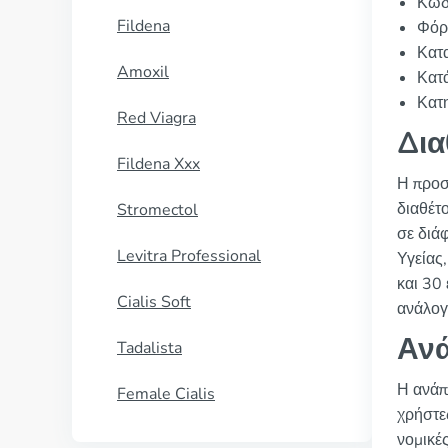
Κωδ
Fildena
Φόρμ
Κατα
Amoxil
Κατ
Κατη
Red Viagra
Δια
Fildena Xxx
Η προσ
διαθέτ
Stromectol
σε διά
Levitra Professional
Υγείας,
και 30 
Cialis Soft
ανάλογ
Ανά
Tadalista
Η ανάπ
Female Cialis
χρήστε
νομικές