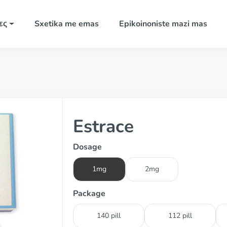
ες
Sxetika me emas
Epikoinoniste mazi mas
Estrace
Dosage
1mg
2mg
Package
140 pill
112 pill