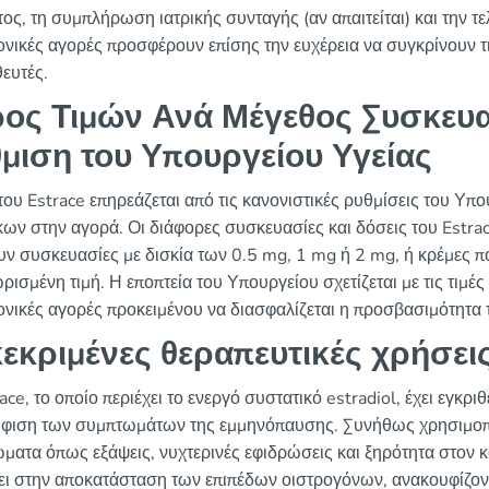
ος, τη συμπλήρωση ιατρικής συνταγής (αν απαιτείται) και την τ
ονικές αγορές προσφέρουν επίσης την ευχέρεια να συγκρίνουν τ
ευτές.
ος Τιμών Ανά Μέγεθος Συσκευα
μιση του Υπουργείου Υγείας
 του Estrace επηρεάζεται από τις κανονιστικές ρυθμίσεις του Υ
ων στην αγορά. Οι διάφορες συσκευασίες και δόσεις του Estrac
υν συσκευασίες με δισκία των 0.5 mg, 1 mg ή 2 mg, ή κρέμες π
ισμένη τιμή. Η εποπτεία του Υπουργείου σχετίζεται με τις τιμές 
ονικές αγορές προκειμένου να διασφαλίζεται η προσβασιμότητα 
εκριμένες θεραπευτικές χρήσει
ace, το οποίο περιέχει το ενεργό συστατικό estradiol, έχει εγκρι
φιση των συμπτωμάτων της εμμηνόπαυσης. Συνήθως χρησιμοποι
ματα όπως εξάψεις, νυχτερινές εφιδρώσεις και ξηρότητα στον κ
ει στην αποκατάσταση των επιπέδων οιστρογόνων, ανακουφίζοντ