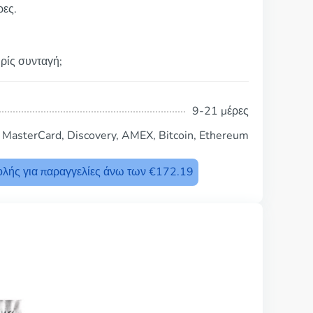
ρες.
ωρίς συνταγή;
9-21 μέρες
, MasterCard, Discovery, AMEX, Bitcoin, Ethereum
λής για παραγγελίες άνω των €172.19