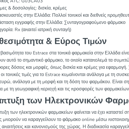
ικός ATC: G03CA03
ες & δοσολογίες: δισκία, κρέμες
σκευαστές στην Ελλάδα: Πολλοί τοπικοί και διεθνείς προμηθευ
άσταση εγγραφής στην Ελλάδα: Συνταγογραφούμενο φάρμακο
γορία: Rx (απαιτεί ιατρική συνταγή)
θεσιμότητα & Εύρος Τιμών
βασιμότητα του Estrace στα τοπικά φαρμακεία στην Ελλάδα είνα
ουν αυτό το σημαντικό φάρμακο, το οποίο καταπολεμά τα συμπτ
φορες δόσεις και μορφές, όπως δισκία και κρέμες για εφαρμογ
 οι τοπικές τιμές για το Estrace κυμαίνονται ανάλογα με τη συσ
ευρώ, ανάλογα με τη μορφή και τη δόση του φαρμάκου. Είναι σημ
α με τη γεωγραφική περιοχή και τις προσφορές των φαρμακείων
πτυξη των Ηλεκτρονικών Φαρμ
τυξη των ηλεκτρονικών φαρμακείων φαίνεται να έχει καταστεί ση
ς μπορούν να παραγγείλουν το φάρμακο online μέσω πιστοποιη
 απαιτήσεις και κανονισμούς της χώρας. Η διαδικασία παραγγελί