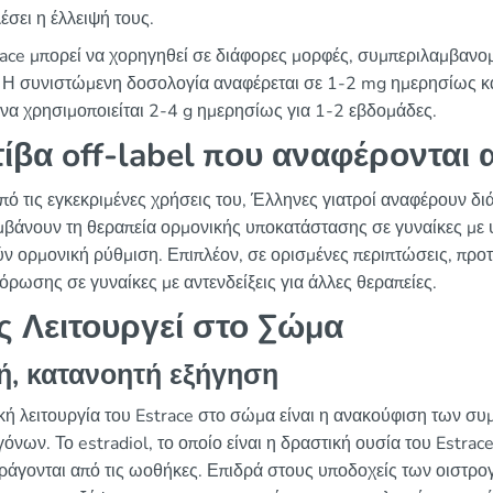
έσει η έλλειψή τους.
race μπορεί να χορηγηθεί σε διάφορες μορφές, συμπεριλαμβανομ
 Η συνιστώμενη δοσολογία αναφέρεται σε 1-2 mg ημερησίως κα
 να χρησιμοποιείται 2-4 g ημερησίως για 1-2 εβδομάδες.
ίβα off-label που αναφέρονται
πό τις εγκεκριμένες χρήσεις του, Έλληνες γιατροί αναφέρουν διά
μβάνουν τη θεραπεία ορμονικής υποκατάστασης σε γυναίκες με 
ύν ορμονική ρύθμιση. Επιπλέον, σε ορισμένες περιπτώσεις, προτ
όρωσης σε γυναίκες με αντενδείξεις για άλλες θεραπείες.
 Λειτουργεί στο Σώμα
ή, κατανοητή εξήγηση
κή λειτουργία του Estrace στο σώμα είναι η ανακούφιση των συ
όνων. Το estradiol, το οποίο είναι η δραστική ουσία του Estra
ράγονται από τις ωοθήκες. Επιδρά στους υποδοχείς των οιστρο