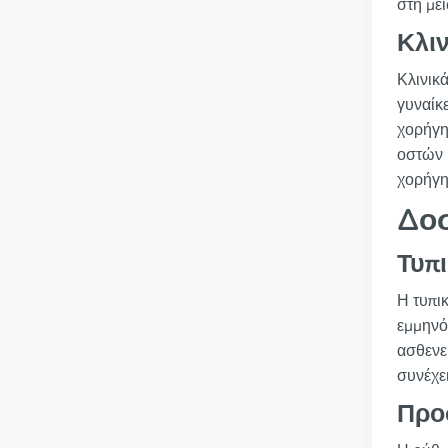
στη με
Κλιν
Κλινικ
γυναίκ
χορήγη
οστών 
χορήγη
Δο
Τυπ
Η τυπι
εμμηνό
ασθενε
συνέχε
Προ