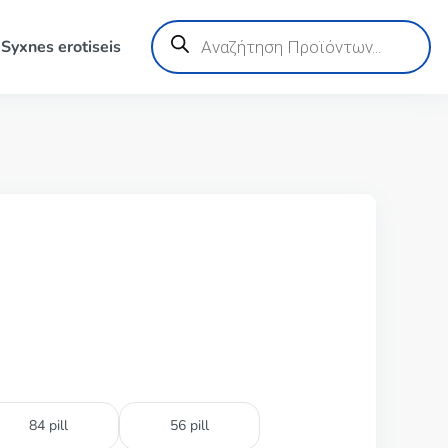
Products
search
Syxnes erotiseis
84 pill
56 pill